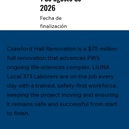
2026
Fecha de
finalización
Crawford Hall Renovation is a $75 million
full renovation that advances Pitt’s
ongoing life-sciences complex. LIUNA
Local 373 Laborers are on the job every
day with a trained, safety-first workforce,
keeping the project moving and ensuring
it remains safe and successful from start
to finish.